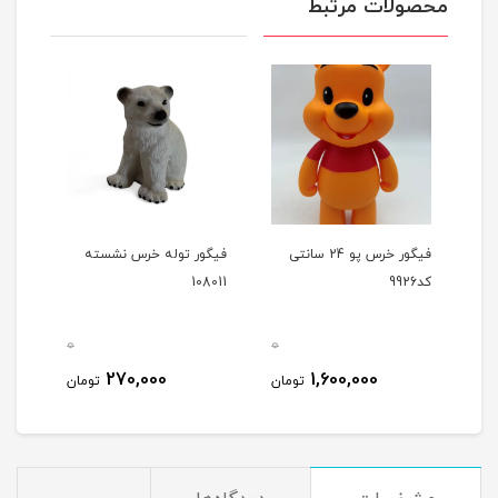
محصولات مرتبط
فیگور خرس پو 24 سانتی
فیگور توله خرس نشسته
فیگو
کد9926
108011
3011
0
0
0
270,000
1,600,000
مان
تومان
تومان