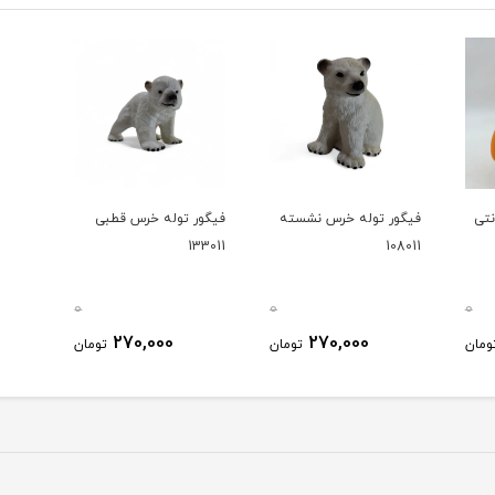
و 24 سانتی
فیگور توله خرس نشسته
فیگور توله خرس قطبی
133011
108011
0
0
0
270,000
270,000
ومان
تومان
تومان