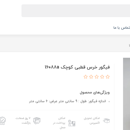
ماس با ما
فیگور خرس قطبی کوچک 16088a
ویژگی‌های محصول
اندازه فیگور: طول : 9 سانتی متر عرض: 6 سانتی متر
امکان تحویل
امکان
۷ روز ضمانت
اکسپرس
پرداخت در
بازگشت
محل