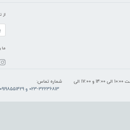
از 
ما ر
ساعات پاسخگویی: فقط روزهای غیر تعطیل از ساعت 10:00 الی 14:00 و 17:00 الی
شماره تماس:
023-32236813 و 09198551429