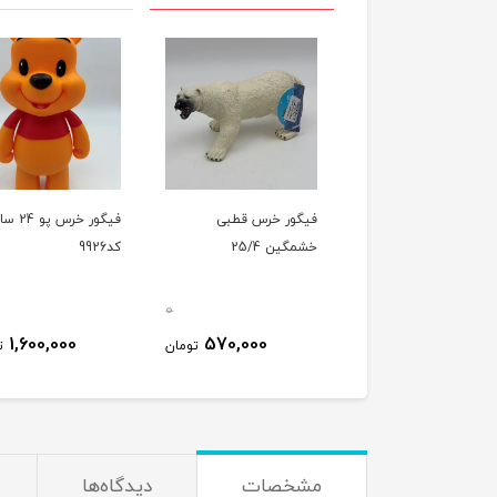
فیگور خرس قطبی
فیگور خرس پ
خشمگین 25/4
کد9926
0
1,600,000
570,000
تومان
ت
مشخصات
دیدگاه‌ها