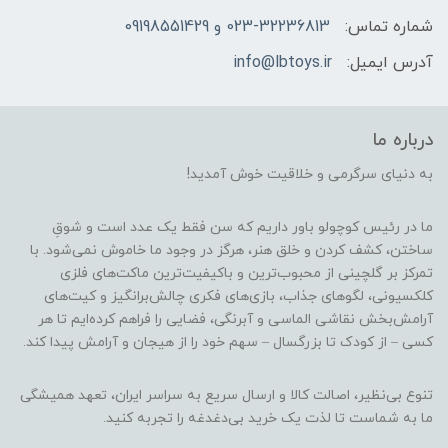
شماره تماس:
023-32236813 و 09198551429
آدرس ایمیل:
info@lbtoys.ir
درباره ما
به دنیای سرگرمی و خلاقیت خوش آمدید!
ما در رئیس کوچولو باور داریم که سن فقط یک عدد است و شوقِ
ساختن، کشف کردن و خلق هنر، هرگز در وجود ما خاموش نمی‌شود. با
تمرکز بر گلچینی از محبوب‌ترین و باکیفیت‌ترین ماکت‌های فلزی
کلکسیونی، لگوهای جذاب، بازی‌های فکری چالش‌برانگیز و کیت‌های
آرامش‌بخش نقاشی الماسی و آبرنگی، فضایی را فراهم کرده‌ایم تا هر
کسی – از کودک تا بزرگسال – سهم خود را از هیجان و آرامش پیدا کند.
تنوع بی‌نظیر، اصالت کالا و ارسال سریع به سراسر ایران، تعهد همیشگی
ما به شماست تا لذت یک خرید بی‌دغدغه را تجربه کنید.