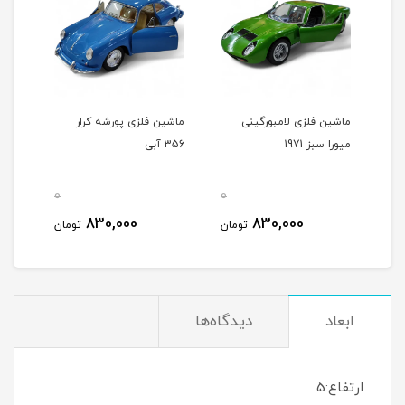
رد
ماشین فلزی لامبورگینی
ماشین فلزی پورشه کرار
ماشی
میورا سبز 1971
356 آبی
356 شیری
0
0
0
830,000
830,000
مان
تومان
تومان
ابعاد
دیدگاه‌ها
ارتفاع:5