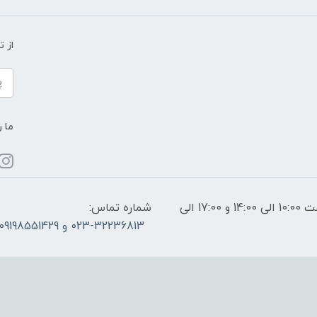
از 
ما ر
ساعات پاسخگویی: فقط روزهای غیر تعطیل از ساعت 10:00 الی 14:00 و 17:00 الی
شماره تماس:
023-32236813 و 09198551429