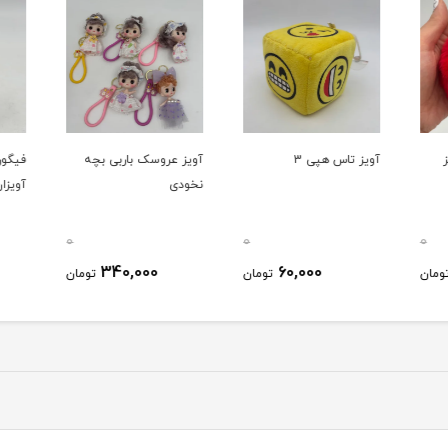
آویز تاس هپی 3
آویز عروسک باربی بچه
فیگور
نخودی
آویزان 7سانتی کد
0
0
0
340,000
60,000
ومان
تومان
تومان