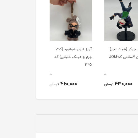
 جوکر (هیث لجر)
آویز لبوبو هوانورد (کت
آویز لبوبو کشاورز (کلاه
JOk6
چرم و عینک خلبانی) کد
لبه دار و شلوار جین پي
395
بندی) کد 395
0
0
460,000
460,000
430,000
تومان
تومان
توم