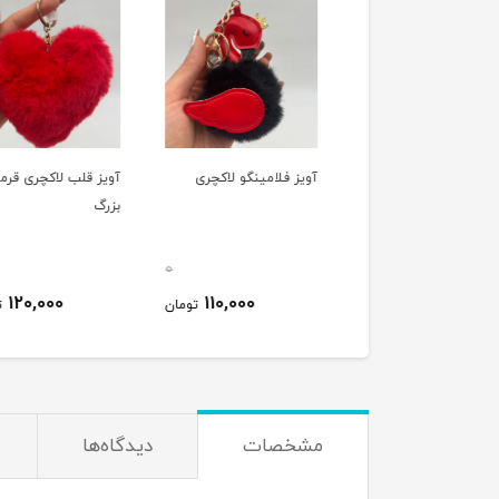
ز استیکر چشم قلبی
آویز فلامینگو لاکچری
آویز قلب لاکچری قرمز
بزرگ
0
0
120,000
110,000
50,000
تومان
تومان
ت
مشخصات
دیدگاه‌ها