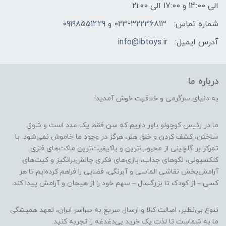
الی 14:00 و 17:00 الی 21:00
شماره تماس:
023-32236813 و 09198551429
آدرس ایمیل:
info@lbtoys.ir
درباره ما
به دنیای سرگرمی و خلاقیت خوش آمدید!
ما در رئیس کوچولو باور داریم که سن فقط یک عدد است و شوقِ
ساختن، کشف کردن و خلق هنر، هرگز در وجود ما خاموش نمی‌شود. با
تمرکز بر گلچینی از محبوب‌ترین و باکیفیت‌ترین ماکت‌های فلزی
کلکسیونی، لگوهای جذاب، بازی‌های فکری چالش‌برانگیز و کیت‌های
آرامش‌بخش نقاشی الماسی و آبرنگی، فضایی را فراهم کرده‌ایم تا هر
کسی – از کودک تا بزرگسال – سهم خود را از هیجان و آرامش پیدا کند.
تنوع بی‌نظیر، اصالت کالا و ارسال سریع به سراسر ایران، تعهد همیشگی
ما به شماست تا لذت یک خرید بی‌دغدغه را تجربه کنید.