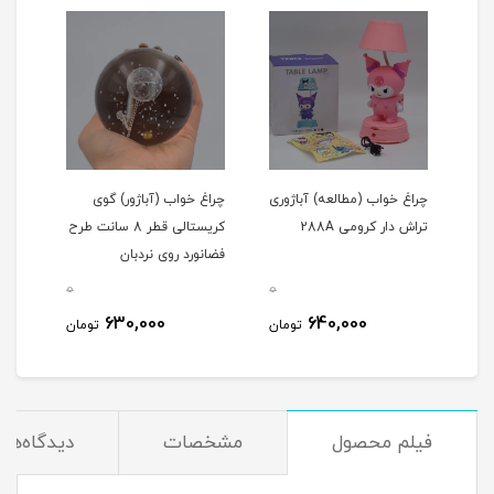
چراغ خواب (مطالعه) آباژوری
چراغ خواب (آباژور) گوی
چراغ
تراش دار کرومی 288A
کریستالی قطر 8 سانت طرح
فضانورد روی نردبان
فضان
دست
0
0
0
630,000
640,000
مان
تومان
تومان
فیلم محصول
مشخصات
دیدگاه‌ها