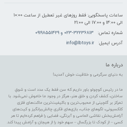
ساعات پاسخگویی: فقط روزهای غیر تعطیل از ساعت 10:00
الی 14:00 و 17:00 الی 21:00
شماره تماس:
023-32236813 و 09198551429
آدرس ایمیل:
info@lbtoys.ir
درباره ما
به دنیای سرگرمی و خلاقیت خوش آمدید!
ما در رئیس کوچولو باور داریم که سن فقط یک عدد است و شوقِ
ساختن، کشف کردن و خلق هنر، هرگز در وجود ما خاموش نمی‌شود. با
تمرکز بر گلچینی از محبوب‌ترین و باکیفیت‌ترین ماکت‌های فلزی
کلکسیونی، لگوهای جذاب، بازی‌های فکری چالش‌برانگیز و کیت‌های
آرامش‌بخش نقاشی الماسی و آبرنگی، فضایی را فراهم کرده‌ایم تا هر
کسی – از کودک تا بزرگسال – سهم خود را از هیجان و آرامش پیدا کند.