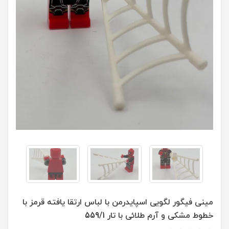
مینی فیگور لگویی اسپایدرمن با لباس ارتقا یافته قرمز با
خطوط مشکی و آرم طلائی با تار 559/1