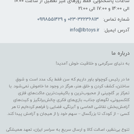
ساعات پاسخگویی: فقط روزهای غیر تعطیل از ساعت 10:00
الی 14:00 و 17:00 الی 21:00
شماره تماس:
023-32236813 و 09198551429
آدرس ایمیل:
info@lbtoys.ir
درباره ما
به دنیای سرگرمی و خلاقیت خوش آمدید!
ما در رئیس کوچولو باور داریم که سن فقط یک عدد است و شوقِ
ساختن، کشف کردن و خلق هنر، هرگز در وجود ما خاموش نمی‌شود. با
تمرکز بر گلچینی از محبوب‌ترین و باکیفیت‌ترین ماکت‌های فلزی
کلکسیونی، لگوهای جذاب، بازی‌های فکری چالش‌برانگیز و کیت‌های
آرامش‌بخش نقاشی الماسی و آبرنگی، فضایی را فراهم کرده‌ایم تا هر
کسی – از کودک تا بزرگسال – سهم خود را از هیجان و آرامش پیدا کند.
تنوع بی‌نظیر، اصالت کالا و ارسال سریع به سراسر ایران، تعهد همیشگی