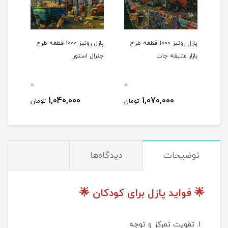
قطعه طرح
پازل رونیز 1000 قطعه طرح
پازل رونيز 1000 قطعه طرح
بازار عتیقه جات
جنرال استور
جوکر 
0
0
0
1,040,000
1,070,000
مان
تومان
تومان
توضیحات
دیدگاه‌ها
🌟 فواید پازل برای کودکان 🌟
تقویت تمرکز و توجه