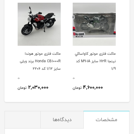
کی
ماکت فلزی موتور کاواساکي
ماکت فلزی موتور هوندا
ماکت
نینجا H2R سایز M9-1A کد
Honda CB1000R برند ویلی
-10R
1/9
سایز 1/12 کد 2206
204
0
0
0
2,030,000
4,600,000
مان
تومان
تومان
مشخصات
دیدگاه‌ها