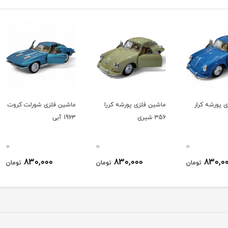
ر
ماشین فلزی پورشه کررا
ماشین فلزی شورلت کروت
ماشین
356 شیری
1963 آبی
قورباغ
5057
0
0
0
830,000
830,000
ومان
تومان
تومان