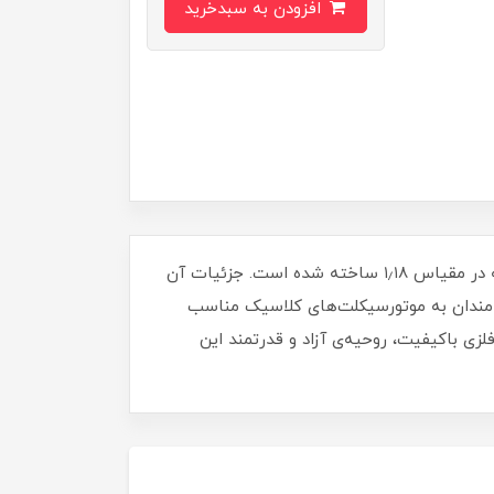
افزودن به سبدخرید
این ماکت برای (کلکسیونرها، علاقه‌مندان به موتورسیکلتمثال:"این ماکت یک اسپرتستر از جنس استیل ضد زنگ است که در مقیاس ۱٫۱۸ ساخته شده است. جزئیات آن
‌مندان به موتورسیکلت‌های کلاسیک مناسب
ی باکیفیت، روحیه‌ی آزاد و قدرتمند این