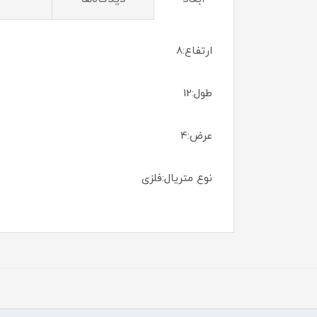
ارتفاع:8
طول:12
عرض:4
نوع متریال:فلزی