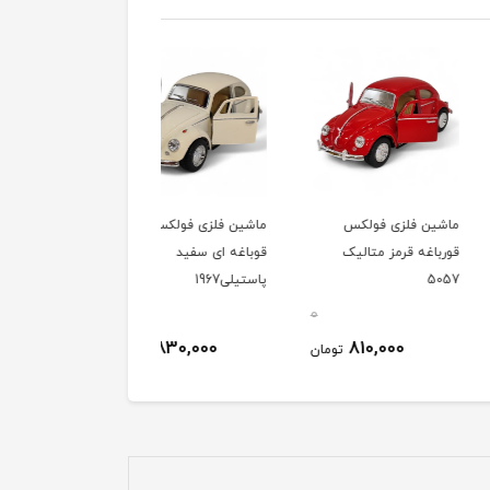
 فلزی فولکس
ماشین فلزی فولکس
ماشین فلزی فولکس
ه قرمز متالیک
قوباغه ای سفید
قورباغه ای آبی متالیک
پاستیلی1967
5057
0
0
830,000
830,000
810,000
تومان
تومان
توم