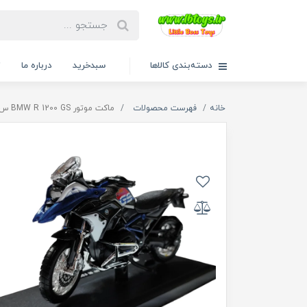
دسته‌بندی کالاها
سبدخرید
درباره ما
ت
خانه
فهرست محصولات
ماکت موتور BMW R 1200 GS س 1/18 برند ميستو