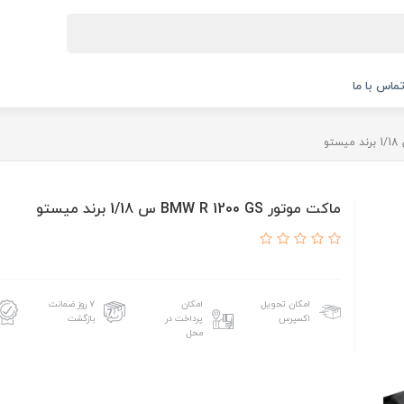
ماس با ما
ماکت موتور BMW R 1200 GS س 1/18 برند ميستو
امکان تحویل
امکان
۷ روز ضمانت
اکسپرس
پرداخت در
بازگشت
محل