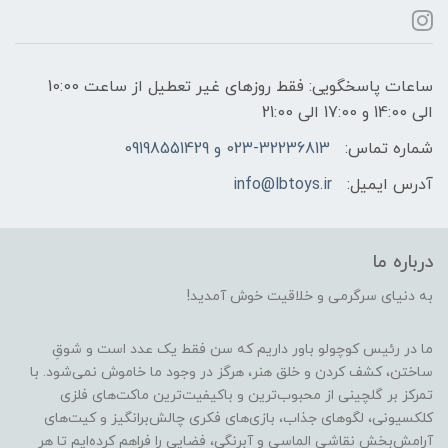
ساعات پاسخگویی: فقط روزهای غیر تعطیل از ساعت 10:00
الی 14:00 و 17:00 الی 21:00
شماره تماس:
023-32236813 و 09198551429
آدرس ایمیل:
info@lbtoys.ir
درباره ما
به دنیای سرگرمی و خلاقیت خوش آمدید!
ما در رئیس کوچولو باور داریم که سن فقط یک عدد است و شوقِ
ساختن، کشف کردن و خلق هنر، هرگز در وجود ما خاموش نمی‌شود. با
تمرکز بر گلچینی از محبوب‌ترین و باکیفیت‌ترین ماکت‌های فلزی
کلکسیونی، لگوهای جذاب، بازی‌های فکری چالش‌برانگیز و کیت‌های
آرامش‌بخش نقاشی الماسی و آبرنگی، فضایی را فراهم کرده‌ایم تا هر