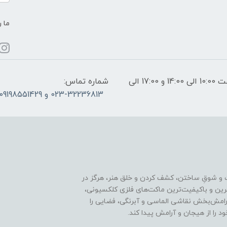
ما ر
ساعات پاسخگویی: فقط روزهای غیر تعطیل از ساعت 10:00 الی 14:00 و 17:00 الی
شماره تماس:
023-32236813 و 09198551429
 و شوقِ ساختن، کشف کردن و خلق هنر، هرگز در
ترین و باکیفیت‌ترین ماکت‌های فلزی کلکسیونی،
رامش‌بخش نقاشی الماسی و آبرنگی، فضایی را
د را از هیجان و آرامش پیدا کند.