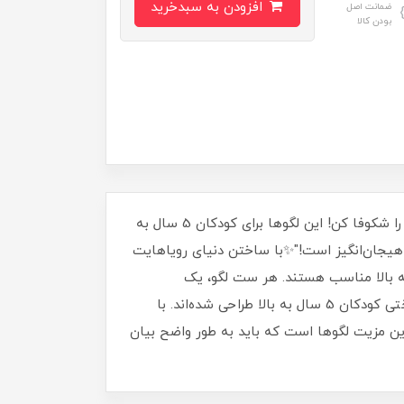
افزودن به سبدخرید
ضمانت اصل
بودن کالا
"لگوهای ماجراجویی ذهناز قطعات کوچک تا دنیای بزرگ، با ماجراجویی در لگوهای ما، حافظه‌ات را تقویت کن و خلاقیتت را شکوفا کن! این لگوها برای کودکان 5 سال به
 هیجان‌انگیز است!"✨با ساختن دنیای رویاهایت
سرگرم شو و حافظه‌ات را قوی‌تر کن. این لگوهای جذاب با طرح‌های متنوع، برای کودکان 5 سال به بالا مناسب هستند. هر ست لگو، یک
ماجراجویی جدید است!"از قطعات ساده تا چالش‌های پیچیده، لگوهای ما برای تقویت حافظه و افزایش مهارت‌های شناختی کودکان 5 سال به بالا طراحی شده‌اند. با
ن مزیت لگوها است که باید به طور واضح بیان