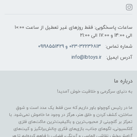
ساعات پاسخگویی: فقط روزهای غیر تعطیل از ساعت 10:00
الی 14:00 و 17:00 الی 21:00
شماره تماس:
023-32236813 و 09198551429
آدرس ایمیل:
info@lbtoys.ir
درباره ما
به دنیای سرگرمی و خلاقیت خوش آمدید!
ما در رئیس کوچولو باور داریم که سن فقط یک عدد است و شوقِ
ساختن، کشف کردن و خلق هنر، هرگز در وجود ما خاموش نمی‌شود. با
تمرکز بر گلچینی از محبوب‌ترین و باکیفیت‌ترین ماکت‌های فلزی
کلکسیونی، لگوهای جذاب، بازی‌های فکری چالش‌برانگیز و کیت‌های
آرامش‌بخش نقاشی الماسی و آبرنگی، فضایی را فراهم کرده‌ایم تا هر