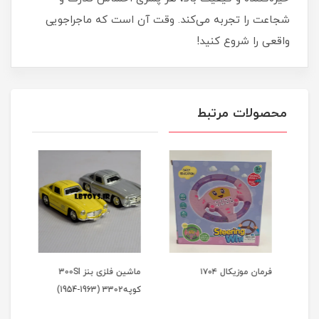
شجاعت را تجربه می‌کند. وقت آن است که ماجراجویی
واقعی را شروع کنید!
محصولات مرتبط
فرمان موزیکال ۱۷۰۴
ماشین فلزی بنز 300SI
لگو آ
کوپه3302 (1963-1954)