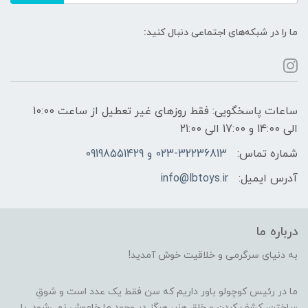
ما را در شبکه‌های اجتماعی دنبال کنید:
ساعات پاسخگویی: فقط روزهای غیر تعطیل از ساعت 10:00
الی 14:00 و 17:00 الی 21:00
شماره تماس:
023-32236813 و 09198551429
آدرس ایمیل:
info@lbtoys.ir
درباره ما
به دنیای سرگرمی و خلاقیت خوش آمدید!
ما در رئیس کوچولو باور داریم که سن فقط یک عدد است و شوقِ
ساختن، کشف کردن و خلق هنر، هرگز در وجود ما خاموش نمی‌شود. با