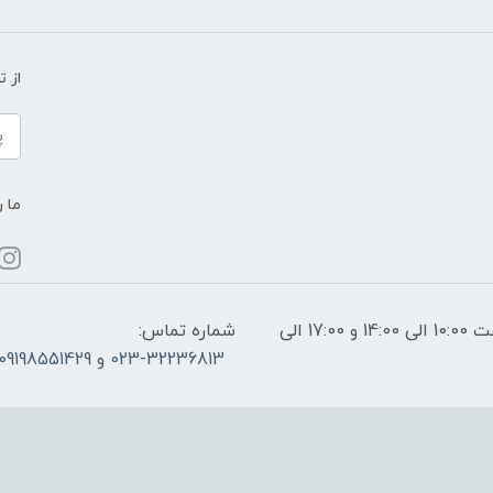
از 
ما ر
ساعات پاسخگویی: فقط روزهای غیر تعطیل از ساعت 10:00 الی 14:00 و 17:00 الی
شماره تماس:
023-32236813 و 09198551429