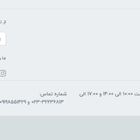
از 
ما ر
ساعات پاسخگویی: فقط روزهای غیر تعطیل از ساعت 10:00 الی 14:00 و 17:00 الی
شماره تماس:
023-32236813 و 09198551429