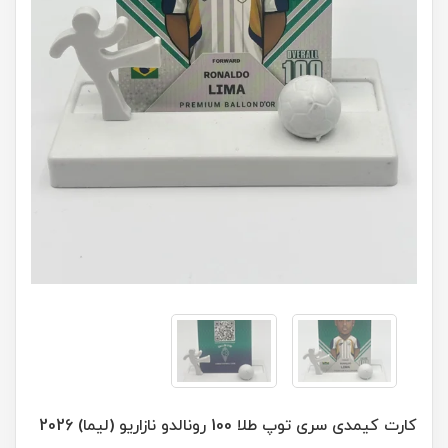
کارت کیمدی سری توپ طلا 100 رونالدو نازاریو (لیما) 2026