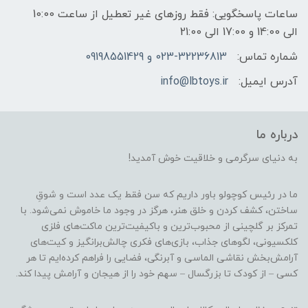
ساعات پاسخگویی: فقط روزهای غیر تعطیل از ساعت 10:00
الی 14:00 و 17:00 الی 21:00
شماره تماس:
023-32236813 و 09198551429
آدرس ایمیل:
info@lbtoys.ir
درباره ما
به دنیای سرگرمی و خلاقیت خوش آمدید!
ما در رئیس کوچولو باور داریم که سن فقط یک عدد است و شوقِ
ساختن، کشف کردن و خلق هنر، هرگز در وجود ما خاموش نمی‌شود. با
تمرکز بر گلچینی از محبوب‌ترین و باکیفیت‌ترین ماکت‌های فلزی
کلکسیونی، لگوهای جذاب، بازی‌های فکری چالش‌برانگیز و کیت‌های
آرامش‌بخش نقاشی الماسی و آبرنگی، فضایی را فراهم کرده‌ایم تا هر
کسی – از کودک تا بزرگسال – سهم خود را از هیجان و آرامش پیدا کند.