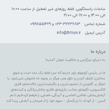
ساعات پاسخگویی: فقط روزهای غیر تعطیل از ساعت 10:00
الی 14:00 و 17:00 الی 21:00
شماره تماس:
023-32236813 و 09198551429
آدرس ایمیل:
info@lbtoys.ir
درباره ما
به دنیای سرگرمی و خلاقیت خوش آمدید!
ما در رئیس کوچولو باور داریم که سن فقط یک عدد است و شوقِ
ساختن، کشف کردن و خلق هنر، هرگز در وجود ما خاموش نمی‌شود. با
تمرکز بر گلچینی از محبوب‌ترین و باکیفیت‌ترین ماکت‌های فلزی
کلکسیونی، لگوهای جذاب، بازی‌های فکری چالش‌برانگیز و کیت‌های
آرامش‌بخش نقاشی الماسی و آبرنگی، فضایی را فراهم کرده‌ایم تا هر
کسی – از کودک تا بزرگسال – سهم خود را از هیجان و آرامش پیدا کند.