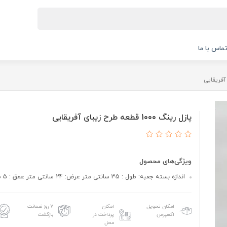
ماس با ما
پازل رینگ 1000 قطعه طرح زیبای آفریقایی
ویژگی‌های محصول
اندازه بسته جعبه: طول : 35 سانتی متر عرض: 24 سانتی متر عمق : 5 سانتی متر
امکان تحویل
امکان
۷ روز ضمانت
اکسپرس
پرداخت در
بازگشت
محل