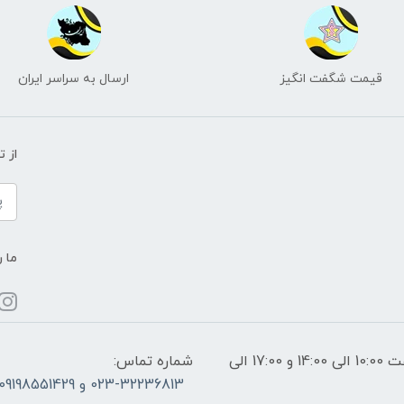
قیمت شگفت انگیز
ارسال به سراسر ایران
از 
ما ر
ساعات پاسخگویی: فقط روزهای غیر تعطیل از ساعت 10:00 الی 14:00 و 17:00 الی
شماره تماس:
023-32236813 و 09198551429