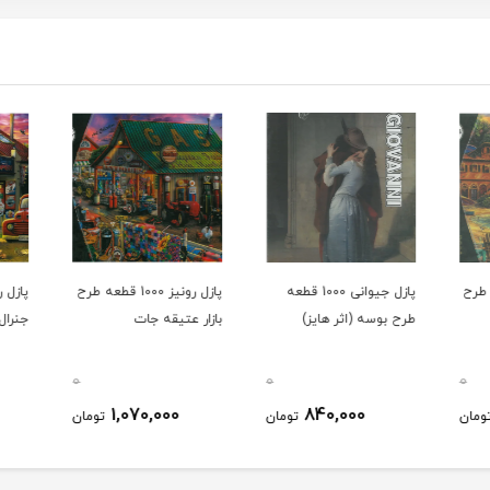
 قطعه طرح
پازل جیوانی 1000 قطعه
پازل رونیز 1000 قطعه طرح
طرح بوسه (اثر هایز)
بازار عتیقه جات
جنرال 
0
0
0
1,070,000
840,000
ومان
تومان
تومان