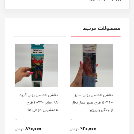
محصولات مرتبط
نقاشی الماسی رولی سایز
نقاشی الماسی رولی گرید
نقاش
40 *50 طرح عبور قطار بخار
A+ سایز 30*40 طرح
از جنگل پاییزی
همنشینی طوطی ها
آفتا
0
0
0
890,000
920,000
مان
تومان
تومان