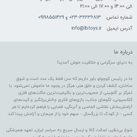
الی 14:00 و 17:00 الی 21:00
شماره تماس:
023-32236813 و 09198551429
آدرس ایمیل:
info@lbtoys.ir
درباره ما
به دنیای سرگرمی و خلاقیت خوش آمدید!
ما در رئیس کوچولو باور داریم که سن فقط یک عدد است و شوقِ
ساختن، کشف کردن و خلق هنر، هرگز در وجود ما خاموش نمی‌شود. با
تمرکز بر گلچینی از محبوب‌ترین و باکیفیت‌ترین ماکت‌های فلزی
کلکسیونی، لگوهای جذاب، بازی‌های فکری چالش‌برانگیز و کیت‌های
آرامش‌بخش نقاشی الماسی و آبرنگی، فضایی را فراهم کرده‌ایم تا هر
کسی – از کودک تا بزرگسال – سهم خود را از هیجان و آرامش پیدا کند.
تنوع بی‌نظیر، اصالت کالا و ارسال سریع به سراسر ایران، تعهد همیشگی