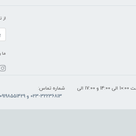
از 
ما ر
ساعات پاسخگویی: فقط روزهای غیر تعطیل از ساعت 10:00 الی 14:00 و 17:00 الی
شماره تماس:
023-32236813 و 09198551429