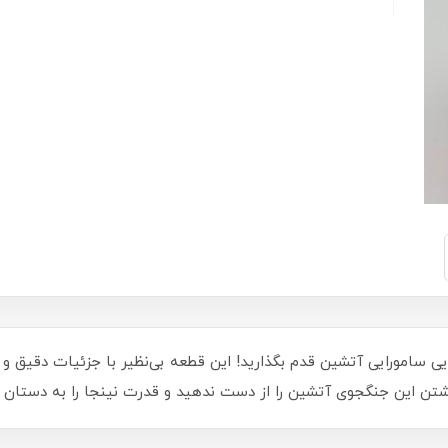
ویی سامورایی آتشین قدم بگذارید! این قطعه بی‌نظیر با جزئیات دقیق و 
ن این جنگجوی آتشین را از دست ندهید و قدرت نینجا را به دستان خ