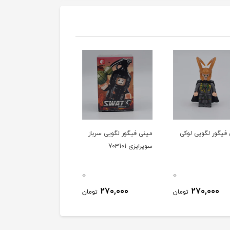
فیگور لگویی لوکی
مینی فیگور لگویی سرباز
مینی فیگور لگویی بتمن
سوپرایزی 703101
لباس طوسی ماسک
مشکی 9064 بی تی
0
0
130,000
270,000
270,000
تومان
تومان
توم