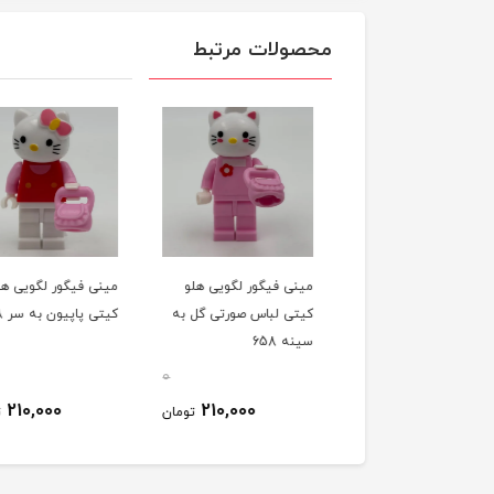
محصولات مرتبط
ی فیگور لگویی کول
مینی فیگور لگویی هلو
مینی فیگور لگویی هل
نجای عنصر خاک)
کیتی لباس صورتی گل به
کیتی پاپیون به سر 658
جاگو
سینه 658
0
0
210,000
210,000
170,000
تومان
تومان
ت