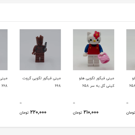
و
مینی فیگور لگویی هلو
مینی فیگور لگویی گروت
مینی 
کیتی گل به سر 658
668
668
0
0
0
220,000
210,000
ومان
تومان
تومان