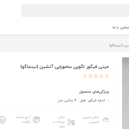
ماس با ما
ن (نینجاگو)
مینی فیگور لگویی سامورایی آتشین (نینجاگو)
ویژگی‌های محصول
اندازه فیگور: طول : 4 سانتی متر
امکان تحویل
امکان
۷ روز ضمانت
اکسپرس
پرداخت در
بازگشت
محل