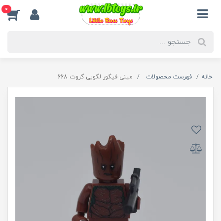
0
خانه
فهرست محصولات
مینی فیگور لگویی گروت 668