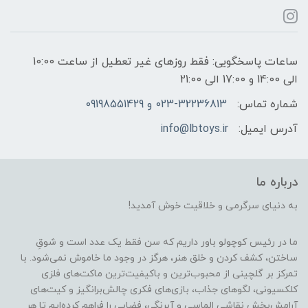
ساعات پاسخگویی: فقط روزهای غیر تعطیل از ساعت 10:00
الی 14:00 و 17:00 الی 21:00
شماره تماس:
023-32236813 و 09198551429
آدرس ایمیل:
info@lbtoys.ir
درباره ما
به دنیای سرگرمی و خلاقیت خوش آمدید!
ما در رئیس کوچولو باور داریم که سن فقط یک عدد است و شوقِ
ساختن، کشف کردن و خلق هنر، هرگز در وجود ما خاموش نمی‌شود. با
تمرکز بر گلچینی از محبوب‌ترین و باکیفیت‌ترین ماکت‌های فلزی
کلکسیونی، لگوهای جذاب، بازی‌های فکری چالش‌برانگیز و کیت‌های
آرامش‌بخش نقاشی الماسی و آبرنگی، فضایی را فراهم کرده‌ایم تا هر