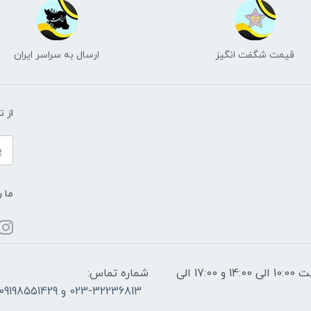
قیمت شگفت انگیز
ارسال به سراسر ایران
از 
ما ر
ساعات پاسخگویی: فقط روزهای غیر تعطیل از ساعت 10:00 الی 14:00 و 17:00 الی
شماره تماس:
023-32236813 و 09198551429