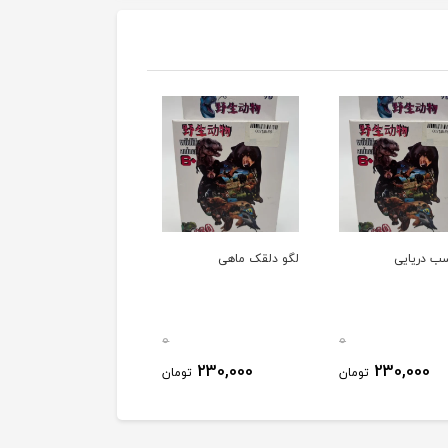
سب دریایی
لگو دلقک ماهی
0
0
230,000
230,000
تومان
تومان