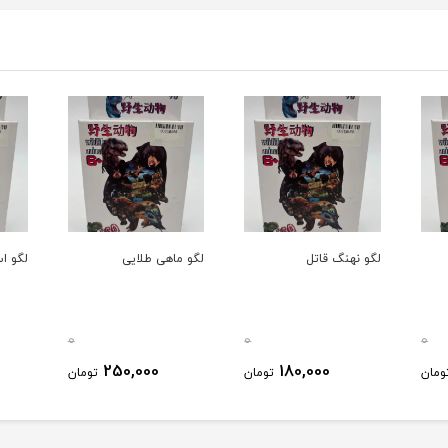
لگو نهنگ قاتل
لگو ماهی طلایی
لگو ا
0
0
0
250,000
180,000
ومان
تومان
تومان