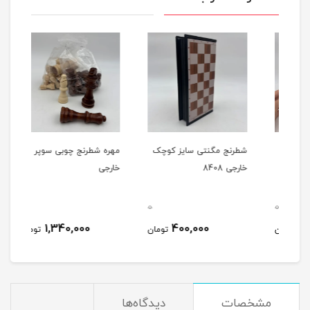
ن
شطرنج مگنتی سایز کوچک
مهره شطرنج چوبی سوپر
مهره
خارجی 8408
خارجی
خارج
0
0
0
1,340,000
400,000
مان
تومان
تومان
مشخصات
دیدگاه‌ها