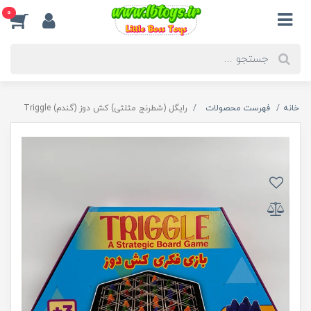
0
خانه
فهرست محصولات
رایگل (شطرنج مثلثی) کش دوز (گندم) Triggle