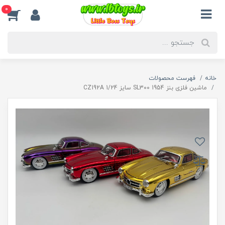
0
خانه
فهرست محصولات
ماشین فلزی بنز 1954 SL300 سایز 1/24 CZ192A