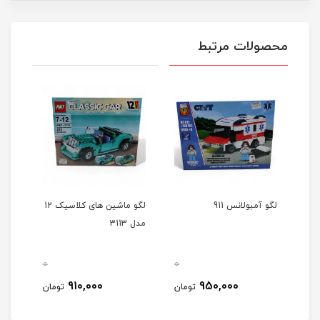
محصولات مرتبط
لگو آمبولانس 911
لگو ماشین های کلاسیک 12
لگو بار
مدل 3113
0
0
0
910,000
950,000
مان
تومان
تومان