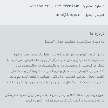
شماره تماس:
023-32236813 و 09198551429
آدرس ایمیل:
info@lbtoys.ir
درباره ما
به دنیای سرگرمی و خلاقیت خوش آمدید!
ما در رئیس کوچولو باور داریم که سن فقط یک عدد است و شوقِ
ساختن، کشف کردن و خلق هنر، هرگز در وجود ما خاموش نمی‌شود. با
تمرکز بر گلچینی از محبوب‌ترین و باکیفیت‌ترین ماکت‌های فلزی
کلکسیونی، لگوهای جذاب، بازی‌های فکری چالش‌برانگیز و کیت‌های
آرامش‌بخش نقاشی الماسی و آبرنگی، فضایی را فراهم کرده‌ایم تا هر
کسی – از کودک تا بزرگسال – سهم خود را از هیجان و آرامش پیدا کند.
تنوع بی‌نظیر، اصالت کالا و ارسال سریع به سراسر ایران، تعهد همیشگی
ما به شماست تا لذت یک خرید بی‌دغدغه را تجربه کنید.