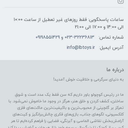
ساعات پاسخگویی: فقط روزهای غیر تعطیل از ساعت 10:00
الی 14:00 و 17:00 الی 21:00
شماره تماس:
023-32236813 و 09198551429
آدرس ایمیل:
info@lbtoys.ir
درباره ما
به دنیای سرگرمی و خلاقیت خوش آمدید!
ما در رئیس کوچولو باور داریم که سن فقط یک عدد است و شوقِ
ساختن، کشف کردن و خلق هنر، هرگز در وجود ما خاموش نمی‌شود. با
تمرکز بر گلچینی از محبوب‌ترین و باکیفیت‌ترین ماکت‌های فلزی
کلکسیونی، لگوهای جذاب، بازی‌های فکری چالش‌برانگیز و کیت‌های
آرامش‌بخش نقاشی الماسی و آبرنگی، فضایی را فراهم کرده‌ایم تا هر
کسی – از کودک تا بزرگسال – سهم خود را از هیجان و آرامش پیدا کند.