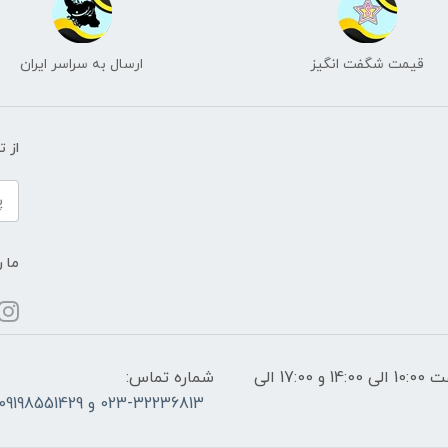
قیمت شگفت انگیز
ارسال به سراسر ایران
از 
ما ر
ساعات پاسخگویی: فقط روزهای غیر تعطیل از ساعت 10:00 الی 14:00 و 17:00 الی
شماره تماس:
023-32236813 و 09198551429