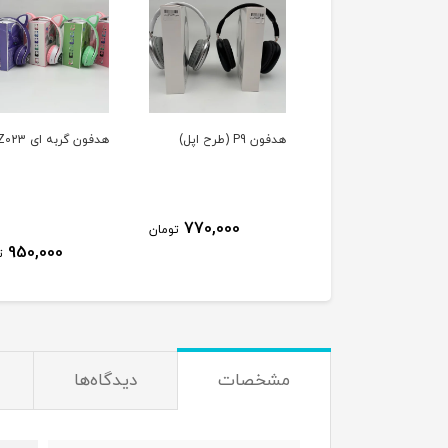
هدفون P9 (طرح اپل)
هدفون گربه ای MZ023
770,000
تومان
950,000
ت
مشخصات
دیدگاه‌ها