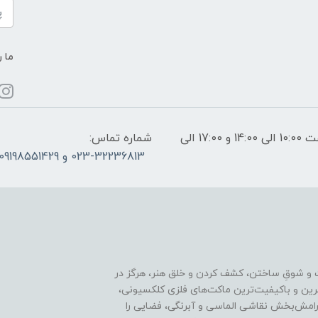
ما ر
ساعات پاسخگویی: فقط روزهای غیر تعطیل از ساعت 10:00 الی 14:00 و 17:00 الی
شماره تماس:
023-32236813 و 09198551429
 و شوقِ ساختن، کشف کردن و خلق هنر، هرگز در
ترین و باکیفیت‌ترین ماکت‌های فلزی کلکسیونی،
رامش‌بخش نقاشی الماسی و آبرنگی، فضایی را