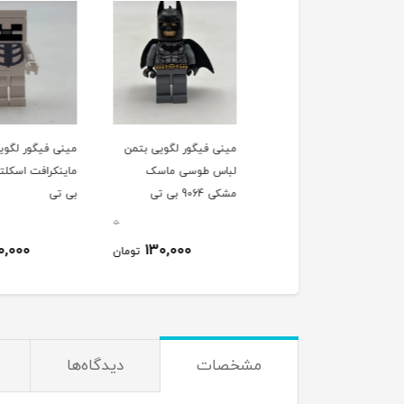
ی فیگور لگویی سرباز
مینی فیگور لگویی بتمن
مینی فیگور لگویی
یزی 703101
لباس طوسی ماسک
ماینک
مشکی 9064 بی تی
بی تی
0
0
100,000
130,000
270,000
تومان
تومان
ت
مشخصات
دیدگاه‌ها