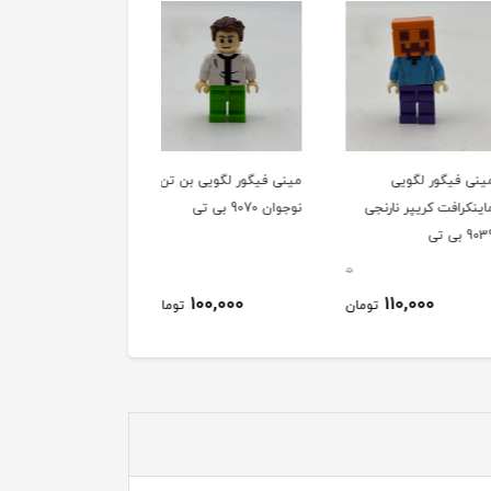
فیگور لگویی
مینی فیگور لگویی بن تن
مینی فیگور لگویی هری
افت کریپر نارنجی
نوجوان 9070 بی تی
پاتر 9029 بی تی
0
0
160,000
100,000
110,000
تومان
تومان
توم