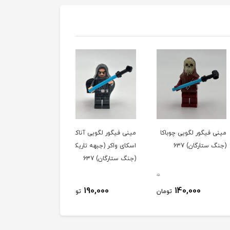
یگور لگویی چوباکا
مینی فیگور لگویی آناکین
مینی فیگور لگویی هري
تارگان) 637
اسکای واکر (جبهه تاريک)
پاتر متعجب (فلیم هری
(جنگ ستارگان) 637
پاتر) 664
0
0
210,000
190,000
140,000
تومان
تومان
توم