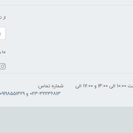
از 
ما ر
ساعات پاسخگویی: فقط روزهای غیر تعطیل از ساعت 10:00 الی 14:00 و 17:00 الی
شماره تماس:
023-32236813 و 09198551429