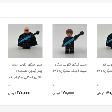
مینی فیگور لگویی شاگرد
مینی فیگور لگویی دارث
مینی ف
سیث (جنگ ستارگان) 637
ویدر (بدون ماسک) /
(جنگ س
آناکین اسکایی واکر (جنگ
ستارگان) 637
0
0
0
170,000
170,000
ومان
تومان
تومان