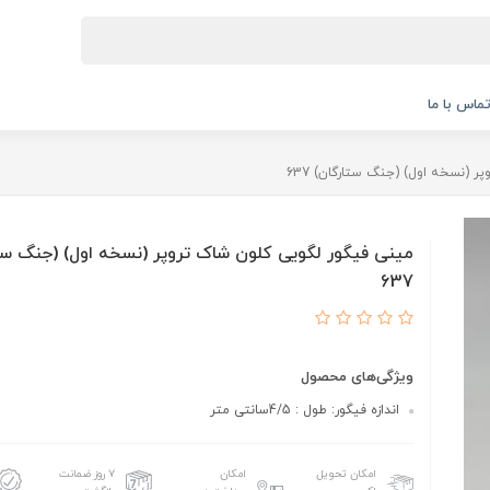
ماس با ما
 (نسخه اول) (جنگ ستارگان) 637
مینی فیگور لگویی کلون شاک تروپر (نسخه اول) (جنگ ست
637
ویژگی‌های محصول
اندازه فیگور: طول : 4/5سانتی متر
امکان تحویل
امکان
۷ روز ضمانت