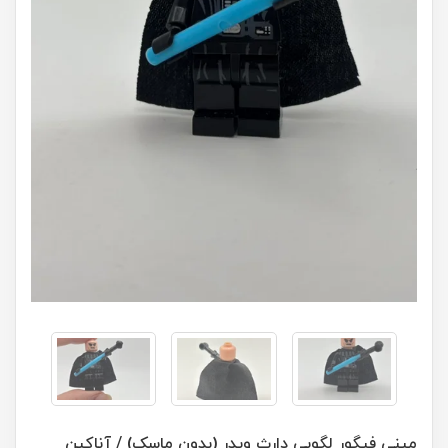
مینی فیگور لگویی دارث ویدر (بدون ماسک) / آناکین