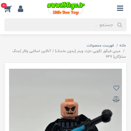
0
خانه
فهرست محصولات
مینی فیگور لگویی دارث ویدر (بدون ماسک) / آناکین اسکایی واکر (جنگ
ستارگان) 637