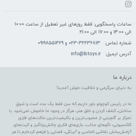
ساعات پاسخگویی: فقط روزهای غیر تعطیل از ساعت 10:00
الی 14:00 و 17:00 الی 21:00
شماره تماس:
023-32236813 و 09198551429
آدرس ایمیل:
info@lbtoys.ir
درباره ما
به دنیای سرگرمی و خلاقیت خوش آمدید!
ما در رئیس کوچولو باور داریم که سن فقط یک عدد است و شوقِ
ساختن، کشف کردن و خلق هنر، هرگز در وجود ما خاموش نمی‌شود. با
تمرکز بر گلچینی از محبوب‌ترین و باکیفیت‌ترین ماکت‌های فلزی
کلکسیونی، لگوهای جذاب، بازی‌های فکری چالش‌برانگیز و کیت‌های
آرامش‌بخش نقاشی الماسی و آبرنگی، فضایی را فراهم کرده‌ایم تا هر