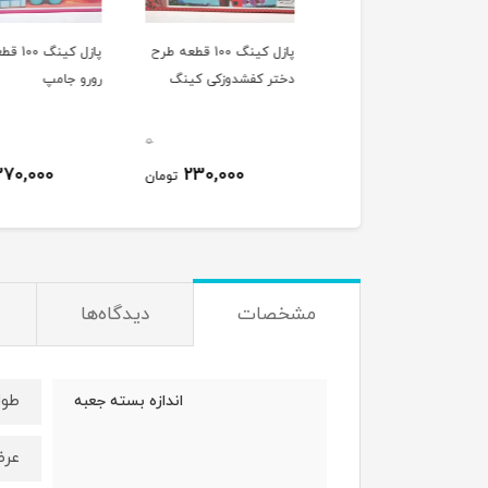
پازل کینگ 100 قطعه طرح
پازل کینگ 100 قطعه طرح
پازل کینگ 100 
ای نگهبان اسکای
دختر کفشدوزکی کینگ
رورو جامپ
0
0
370,000
230,000
370,000
تومان
تومان
ت
مشخصات
دیدگاه‌ها
طول : 27 
اندازه بسته جعبه
عرض: 20 