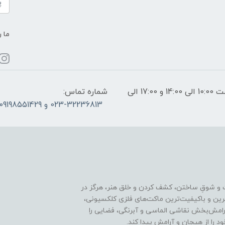
ما ر
ساعات پاسخگویی: فقط روزهای غیر تعطیل از ساعت 10:00 الی 14:00 و 17:00 الی
شماره تماس:
023-32236813 و 09198551429
 و شوقِ ساختن، کشف کردن و خلق هنر، هرگز در
ترین و باکیفیت‌ترین ماکت‌های فلزی کلکسیونی،
رامش‌بخش نقاشی الماسی و آبرنگی، فضایی را
د را از هیجان و آرامش پیدا کند.