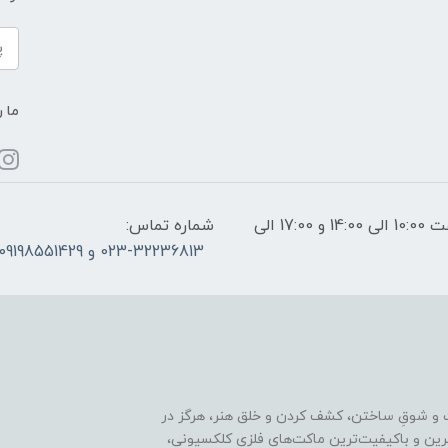
ما ر
ساعات پاسخگویی: فقط روزهای غیر تعطیل از ساعت 10:00 الی 14:00 و 17:00 الی
شماره تماس:
023-32236813 و 09198551429
 و شوقِ ساختن، کشف کردن و خلق هنر، هرگز در
ترین و باکیفیت‌ترین ماکت‌های فلزی کلکسیونی،