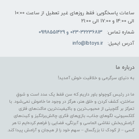
ساعات پاسخگویی: فقط روزهای غیر تعطیل از ساعت 10:00
الی 14:00 و 17:00 الی 21:00
شماره تماس:
023-32236813 و 09198551429
آدرس ایمیل:
info@lbtoys.ir
درباره ما
به دنیای سرگرمی و خلاقیت خوش آمدید!
ما در رئیس کوچولو باور داریم که سن فقط یک عدد است و شوقِ
ساختن، کشف کردن و خلق هنر، هرگز در وجود ما خاموش نمی‌شود. با
تمرکز بر گلچینی از محبوب‌ترین و باکیفیت‌ترین ماکت‌های فلزی
کلکسیونی، لگوهای جذاب، بازی‌های فکری چالش‌برانگیز و کیت‌های
آرامش‌بخش نقاشی الماسی و آبرنگی، فضایی را فراهم کرده‌ایم تا هر
کسی – از کودک تا بزرگسال – سهم خود را از هیجان و آرامش پیدا کند.