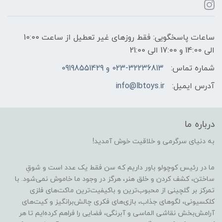
ساعات پاسخگویی: فقط روزهای غیر تعطیل از ساعت 10:00
الی 14:00 و 17:00 الی 21:00
شماره تماس:
023-32236813 و 09198551429
آدرس ایمیل:
info@lbtoys.ir
درباره ما
به دنیای سرگرمی و خلاقیت خوش آمدید!
ما در رئیس کوچولو باور داریم که سن فقط یک عدد است و شوقِ
ساختن، کشف کردن و خلق هنر، هرگز در وجود ما خاموش نمی‌شود. با
تمرکز بر گلچینی از محبوب‌ترین و باکیفیت‌ترین ماکت‌های فلزی
کلکسیونی، لگوهای جذاب، بازی‌های فکری چالش‌برانگیز و کیت‌های
آرامش‌بخش نقاشی الماسی و آبرنگی، فضایی را فراهم کرده‌ایم تا هر