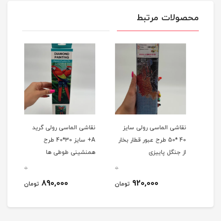
محصولات مرتبط
نقاشی الماسی رولی سایز
نقاشی الماسی رولی گرید
نقاش
40 *50 طرح عبور قطار بخار
A+ سایز 30*40 طرح
از جنگل پاییزی
همنشینی طوطی ها
آفتا
0
0
0
890,000
920,000
مان
تومان
تومان