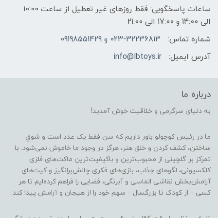
ساعات پاسخگویی: فقط روزهای غیر تعطیل از ساعت 10:00
الی 14:00 و 17:00 الی 21:00
شماره تماس:
023-32236813 و 09198551429
آدرس ایمیل:
info@lbtoys.ir
درباره ما
به دنیای سرگرمی و خلاقیت خوش آمدید!
ما در رئیس کوچولو باور داریم که سن فقط یک عدد است و شوقِ
ساختن، کشف کردن و خلق هنر، هرگز در وجود ما خاموش نمی‌شود. با
تمرکز بر گلچینی از محبوب‌ترین و باکیفیت‌ترین ماکت‌های فلزی
کلکسیونی، لگوهای جذاب، بازی‌های فکری چالش‌برانگیز و کیت‌های
آرامش‌بخش نقاشی الماسی و آبرنگی، فضایی را فراهم کرده‌ایم تا هر
کسی – از کودک تا بزرگسال – سهم خود را از هیجان و آرامش پیدا کند.