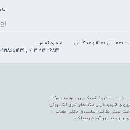
ما ر
ساعات پاسخگویی: فقط روزهای غیر تعطیل از ساعت 10:00 الی 14:00 و 17:00 الی
شماره تماس:
023-32236813 و 09198551429
 و شوقِ ساختن، کشف کردن و خلق هنر، هرگز در
ترین و باکیفیت‌ترین ماکت‌های فلزی کلکسیونی،
رامش‌بخش نقاشی الماسی و آبرنگی، فضایی را
د را از هیجان و آرامش پیدا کند.