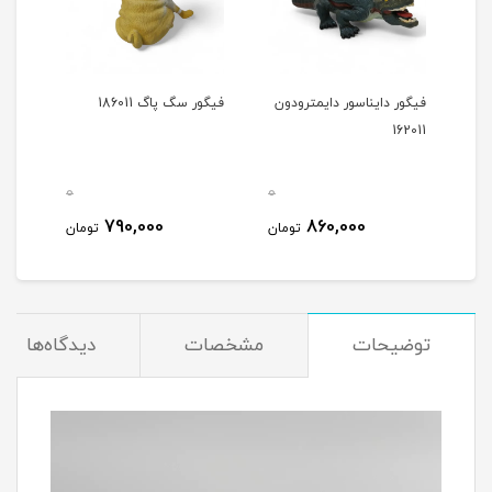
فیگور دایناسور دایمترودون
فیگور سگ پاگ 186011
فیگو
014
162011
0
0
0
790,000
860,000
مان
تومان
تومان
توضیحات
مشخصات
دیدگاه‌ها