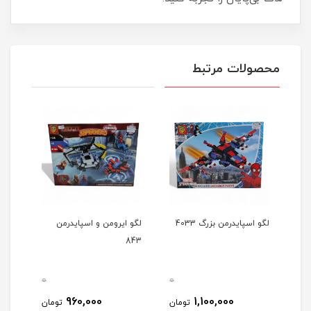
محصولات مرتبط
لگو اسپایدرمن بزرگ 4033
لگو ایرومن و اسپایدرمن
لگو 
843
قطب 12
0
0
0
960,000
1,100,000
مان
تومان
تومان