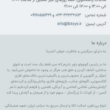
الی 14:00 و 17:00 الی 21:00
شماره تماس:
023-32236813 و 09198551429
آدرس ایمیل:
info@lbtoys.ir
درباره ما
به دنیای سرگرمی و خلاقیت خوش آمدید!
ما در رئیس کوچولو باور داریم که سن فقط یک عدد است و شوقِ
ساختن، کشف کردن و خلق هنر، هرگز در وجود ما خاموش نمی‌شود. با
تمرکز بر گلچینی از محبوب‌ترین و باکیفیت‌ترین ماکت‌های فلزی
کلکسیونی، لگوهای جذاب، بازی‌های فکری چالش‌برانگیز و کیت‌های
آرامش‌بخش نقاشی الماسی و آبرنگی، فضایی را فراهم کرده‌ایم تا هر
کسی – از کودک تا بزرگسال – سهم خود را از هیجان و آرامش پیدا کند.
تنوع بی‌نظیر، اصالت کالا و ارسال سریع به سراسر ایران، تعهد همیشگی