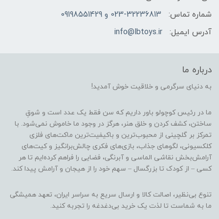
شماره تماس:
023-32236813 و 09198551429
آدرس ایمیل:
info@lbtoys.ir
درباره ما
به دنیای سرگرمی و خلاقیت خوش آمدید!
ما در رئیس کوچولو باور داریم که سن فقط یک عدد است و شوقِ
ساختن، کشف کردن و خلق هنر، هرگز در وجود ما خاموش نمی‌شود. با
تمرکز بر گلچینی از محبوب‌ترین و باکیفیت‌ترین ماکت‌های فلزی
کلکسیونی، لگوهای جذاب، بازی‌های فکری چالش‌برانگیز و کیت‌های
آرامش‌بخش نقاشی الماسی و آبرنگی، فضایی را فراهم کرده‌ایم تا هر
کسی – از کودک تا بزرگسال – سهم خود را از هیجان و آرامش پیدا کند.
تنوع بی‌نظیر، اصالت کالا و ارسال سریع به سراسر ایران، تعهد همیشگی
ما به شماست تا لذت یک خرید بی‌دغدغه را تجربه کنید.