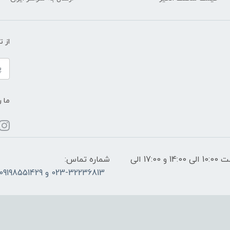
از 
ما ر
ساعات پاسخگویی: فقط روزهای غیر تعطیل از ساعت 10:00 الی 14:00 و 17:00 الی
شماره تماس:
023-32236813 و 09198551429