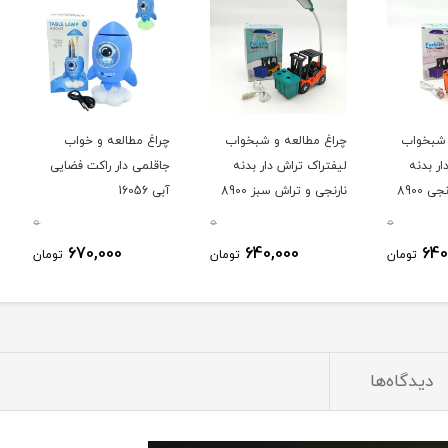
ب
چراغ مطالعه و شبخواب
چراغ مطالعه و خواب
چراغ 
لیفتراک تراش دار بدنه
جاقلمی دار راکت فضایی
جاقلم
نارنجی و تراش سبز 8900
آبی 16056
صورتی 056
0
0
0
670,000
640,000
ومان
تومان
تومان
دیدگاه‌ها