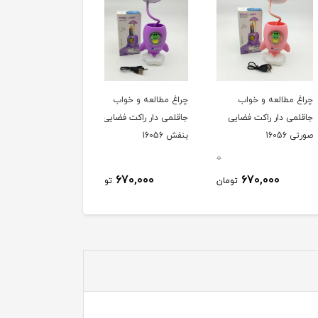
مطالعه و خواب
چراغ مطالعه و خواب
چراغ خواب رینگی فضانور
ی دار راکت فضایی
جاقلمی دار راکت فضایی
مگنتی صورتی 1998/7
16
بنفش 16056
0
0
600,000
670,000
670,000
تومان
تومان
توم