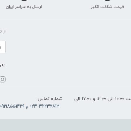
قیمت شگفت انگیز
ارسال به سراسر ایران
از 
ما ر
ساعات پاسخگویی: فقط روزهای غیر تعطیل از ساعت 10:00 الی 14:00 و 17:00 الی
شماره تماس:
023-32236813 و 09198551429