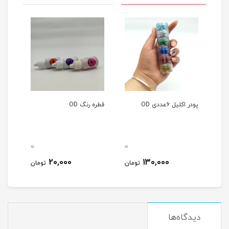
پودر اکلیل 6عددی OD
قطره رنگ OD
0
0
0
20,000
130,000
مان
تومان
تومان
دیدگاه‌ها