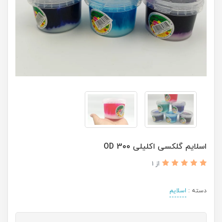
اسلایم گلکسی اکلیلی OD 300
از 1
دسته :
اسلایم