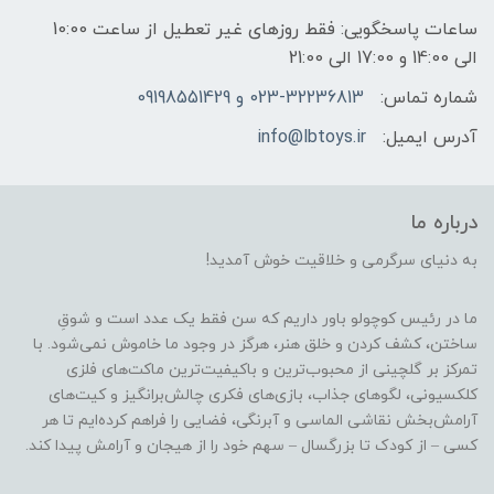
ساعات پاسخگویی: فقط روزهای غیر تعطیل از ساعت 10:00
الی 14:00 و 17:00 الی 21:00
شماره تماس:
023-32236813 و 09198551429
آدرس ایمیل:
info@lbtoys.ir
درباره ما
به دنیای سرگرمی و خلاقیت خوش آمدید!
ما در رئیس کوچولو باور داریم که سن فقط یک عدد است و شوقِ
ساختن، کشف کردن و خلق هنر، هرگز در وجود ما خاموش نمی‌شود. با
تمرکز بر گلچینی از محبوب‌ترین و باکیفیت‌ترین ماکت‌های فلزی
کلکسیونی، لگوهای جذاب، بازی‌های فکری چالش‌برانگیز و کیت‌های
آرامش‌بخش نقاشی الماسی و آبرنگی، فضایی را فراهم کرده‌ایم تا هر
کسی – از کودک تا بزرگسال – سهم خود را از هیجان و آرامش پیدا کند.